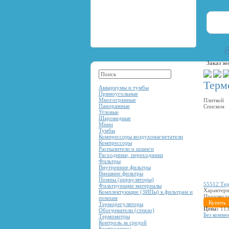
Заказ зо
Терм
Аквариумы и тумбы
Прямоугольные
Многогранные
Плиткой
Панорамные
Списком
Угловые
Шаровидные
Мини
Тумбы
Компрессоры воздухонагнетатели
Компрессоры
Распылители и шланги
Расходники, переходники
Фильтры
Внутренние фильтры
Внешние фильтры
Помпы (циркуляторы)
55512 Тер
Фильтрующие материалы
Характери
Комплектующие (ЗИПы) к фильтрам и
Производ
помпам
Купить
Терморегуляторы
Цена:
113
Обогреватели (стекло)
Без комме
Термометры
Контроль за средой
Контроллеры