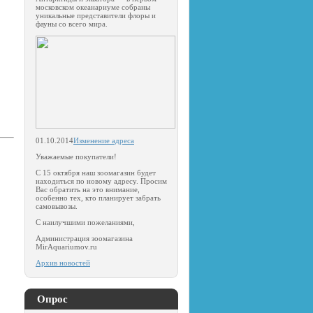
московском океанариуме собраны
уникальные представители флоры и
фауны со всего мира.
01.10.2014
Изменение адреса
Уважаемые покупатели!
С 15 октября наш зоомагазин будет
находиться по новому адресу. Просим
Вас обратить на это внимание,
особенно тех, кто планирует забрать
самовывозы.
С наилучшими пожеланиями,
Администрация зоомагазина
MirAquаriumov.ru
Архив новостей
Опрос