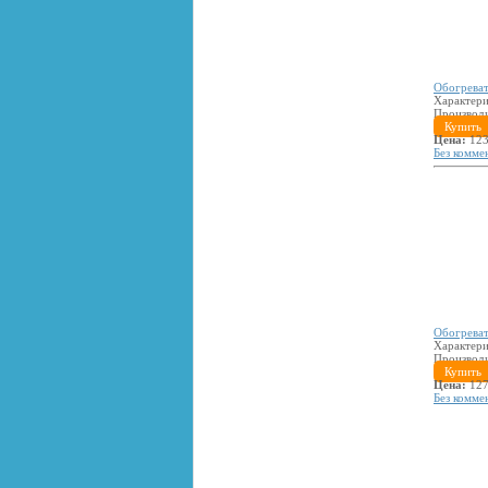
Обогреват
Характери
Производ
Купить
Цена:
123
Без комме
Обогреват
Характери
Производ
Купить
Цена:
127
Без комме