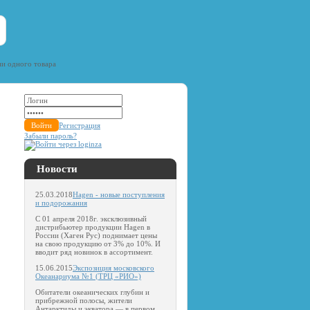
ни одного товара
Регистрация
Забыли пароль?
Новости
25.03.2018
Hagen - новые поступления
и подорожания
С 01 апреля 2018г. эксклюзивный
дистрибьютер продукции Hagen в
России (Хаген Рус) поднимает цены
на свою продукцию от 3% до 10%. И
вводит ряд новинок в ассортимент.
15.06.2015
Экспозиция московского
Океанариума №1 (ТРЦ «РИО»)
Обитатели океанических глубин и
прибрежной полосы, жители
Антарктиды и экватора — в первом