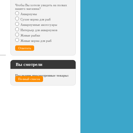
Чтобы Вы хотели увидеть на полках
нашего магазина?
Аквариумы
Сухие корма для рыб
Аквариумные аксессуары
Интерьер для аквариумов
Живые рыбки
Живые корма для рыб
Вы смотрели
Последние просмотренные товары:
Полный список