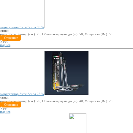
морегулятор Sicce Scuba 50 W
стики:
итель:
Sicce
; Размер (см.):
25
; Объем аквариума до (л.):
50
; Мощность (Вт.):
50
.
Описание
5 руб
нтариев
морегулятор Sicce Scuba 25 W
стики:
итель:
Sicce
; Размер (см.):
20
; Объем аквариума до (л.):
40
; Мощность (Вт.):
25
.
Описание
5 руб
нтариев