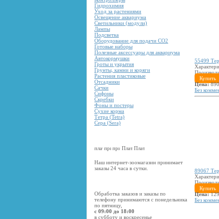
Гидрохимия
Уход за растениями
Освещение аквариума
Светильники (модули)
Лампы
Подсветка
Оборудование для подачи CO2
Готовые наборы
Полезные аксессуары для аквариума
Автокормушки
55499 Тер
Гроты и укрытия
Характери
Грунты, камни и коряги
Производ
Растения пластиковые
Купить
Отсадники
Цена:
890
Сачки
Без комме
Сифоны
Скребки
Фоны и постеры
Сухие корма
Тетра (Tetra)
Сера (Sera)
Наш интернет-зоомагазин принимает
заказы 24 часа в сутки.
89067 Тер
Характери
Производ
Купить
Обработка заказов и заказы по
Цена:
129
телефону принимаются с понедельника
Без комме
по пятницу,
с 09:00 до 18:00
в субботу и воскресенье