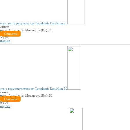
ель с терморегулятором Tecatlantis EasyKlim 25
стики:
итель:
Aquatlantis
; Мощность (Вт.):
25
.
Описание
5 руб
нтариев
ель с терморегулятором Tecatlantis EasyKlim 50
стики:
итель:
Aquatlantis
; Мощность (Вт.):
50
.
Описание
0 руб
нтариев