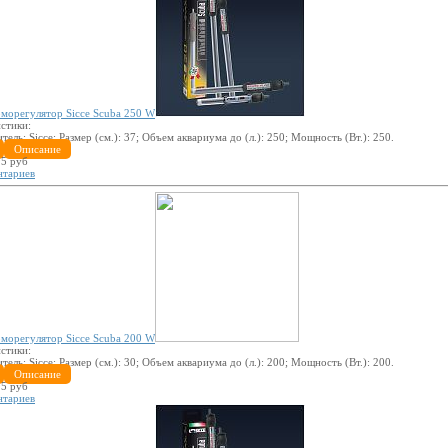
морегулятор Sicce Scuba 250 W
стики:
итель:
Sicce
; Размер (см.):
37
; Объем аквариума до (л.):
250
; Мощность (Вт.):
250
.
Описание
5 руб
нтариев
морегулятор Sicce Scuba 200 W
стики:
итель:
Sicce
; Размер (см.):
30
; Объем аквариума до (л.):
200
; Мощность (Вт.):
200
.
Описание
5 руб
нтариев