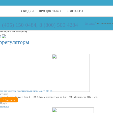
СКИДКИ
ПРО ДОСТАВКУ
КОНТАКТЫ
8 (495) 150 0484, 8 (800) 500 4284
Корзина
В корзине нет 
отоваров по телефону
орегуляторы
морегулятор пластиковый Sicce Jolly 20 W
стики:
итель:
Sicce
; Размер (см.):
159
; Объем аквариума до (л.):
40
; Мощность (Вт.):
20
.
Описание
0 руб
нтариев