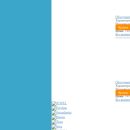
Обогреват
Характери
Производ
Купить
Цена:
145
Без комме
Обогреват
Характери
Производ
Купить
Цена:
147
Без комме