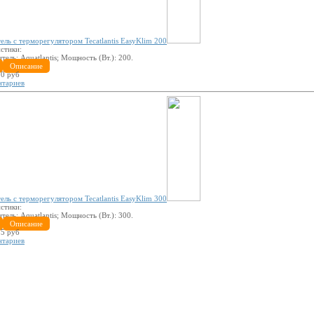
ель с терморегулятором Tecatlantis EasyKlim 200
стики:
итель:
Aquatlantis
; Мощность (Вт.):
200
.
Описание
0 руб
нтариев
ель с терморегулятором Tecatlantis EasyKlim 300
стики:
итель:
Aquatlantis
; Мощность (Вт.):
300
.
Описание
5 руб
нтариев