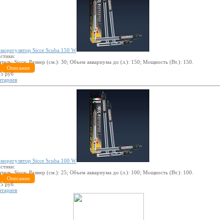
морегулятор Sicce Scuba 150 W
стики:
итель:
Sicce
; Размер (см.):
30
; Объем аквариума до (л.):
150
; Мощность (Вт.):
150
.
Описание
5 руб
нтариев
морегулятор Sicce Scuba 100 W
стики:
итель:
Sicce
; Размер (см.):
25
; Объем аквариума до (л.):
100
; Мощность (Вт.):
100
.
Описание
5 руб
нтариев