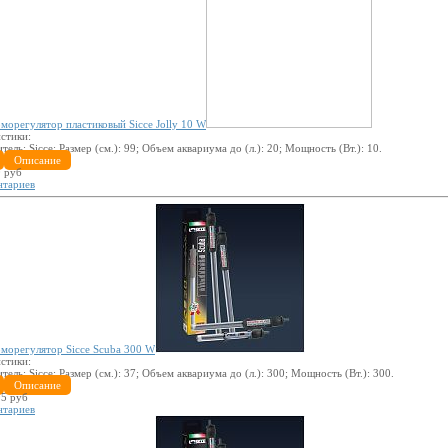
морегулятор пластиковый Sicce Jolly 10 W
стики:
итель:
Sicce
; Размер (см.):
99
; Объем аквариума до (л.):
20
; Мощность (Вт.):
10
.
Описание
 руб
нтариев
морегулятор Sicce Scuba 300 W
стики:
итель:
Sicce
; Размер (см.):
37
; Объем аквариума до (л.):
300
; Мощность (Вт.):
300
.
Описание
5 руб
нтариев