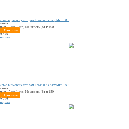
ель с терморегулятором Tecatlantis EasyKlim 100
стики:
итель:
Aquatlantis
; Мощность (Вт.):
100
.
Описание
0 руб
нтариев
ель с терморегулятором Tecatlantis EasyKlim 150
стики:
итель:
Aquatlantis
; Мощность (Вт.):
150
.
Описание
0 руб
нтариев