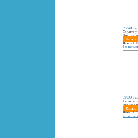
39840 Тер
Характери
Производ
Купить
Цена:
109
Без комме
39833 Тер
Характери
Производ
Купить
Цена:
109
Без комме