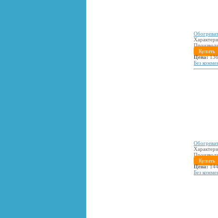
Обогреват
Характери
Производ
Купить
Цена:
136
Без комме
Обогреват
Характери
Производ
Купить
Цена:
144
Без комме