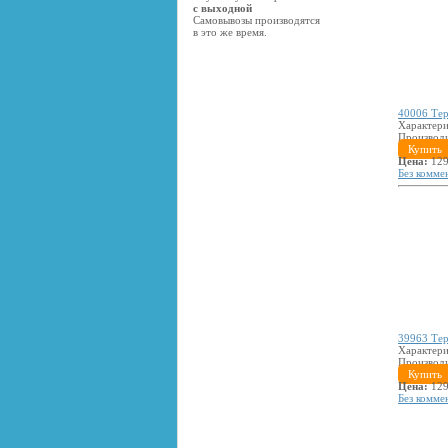
с выходной
Самовывозы производятся
в это же время.
40006 Тер
Характери
Производ
Купить
Цена:
129
Без комме
39963 Тер
Характери
Производ
Купить
Цена:
129
Без комме