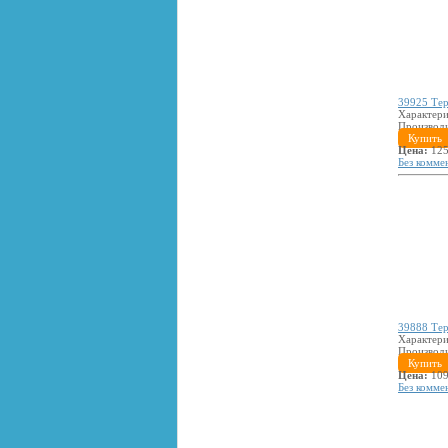
39925 Тер
Характери
Производ
Купить
Цена:
125
Без комме
39888 Тер
Характери
Производ
Купить
Цена:
109
Без комме