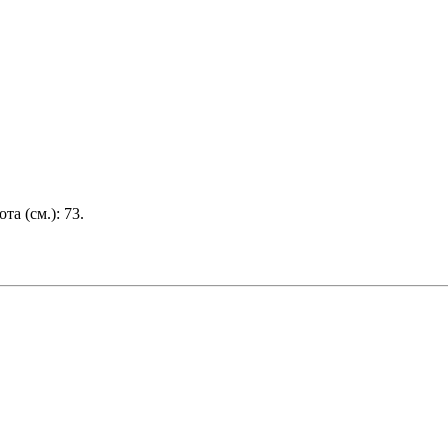
ота (см.):
73
.