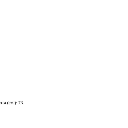
ота (см.):
73
.