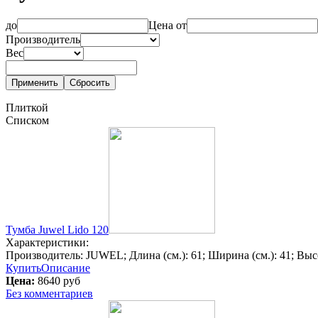
до
Цена от
Производитель
Вес
Плиткой
Списком
Тумба Juwel Lido 120
Характеристики:
Производитель:
JUWEL
; Длина (см.):
61
; Ширина (см.):
41
; Выс
Купить
Описание
Цена:
8640 руб
Без комментариев