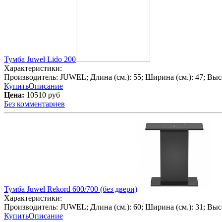
Тумба Juwel Lido 200
Характеристики:
Производитель:
JUWEL
; Длина (см.):
55
; Ширина (см.):
47
; Выс
Купить
Описание
Цена:
10510 руб
Без комментариев
Тумба Juwel Rekord 600/700 (без двери)
Характеристики:
Производитель:
JUWEL
; Длина (см.):
60
; Ширина (см.):
31
; Выс
Купить
Описание