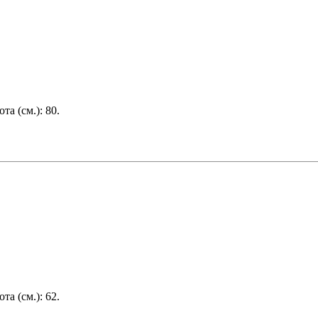
ота (см.):
80
.
ота (см.):
62
.