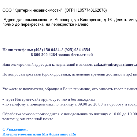
ООО "Критерий независимости" (ОГРН 1057748162878)
Адрес для самовывоза: м. Аэропорт, ул.Викторенко, д.16. Десять мин
прямо до перекрестка, на перекрестке налево.
Наши телефоны: (495) 150 0484, 8 (925) 054 4554
8 800 500 4284 звонок бесплатный
Наш электронный адрес для консультаций и заказов:
zakaz@miraquariumov.
По вопросам доставки (сроки доставки, изменение времени доставки и пр.) 
Уважаемые покупатели, обращаем Ваше внимание, что заказать товар в наше
- через Интернет-сайт круглосуточно и без выходных;
- по телефону
с понедельника по пятницу с 09.00 до 20.00 и в субботу и воскр
Обработка заказов производится
с понедельника по пятницу с 10.00 до 19.
телефону, электронной почте
.
С Уважением,
Интернет-зоомагазин MirAquariumov.Ru