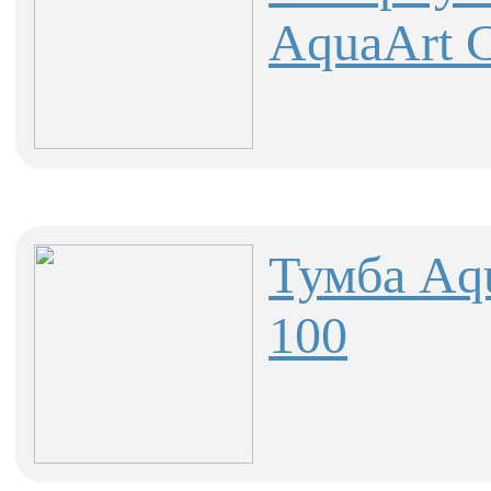
AquaArt C
Тумба Aqu
100